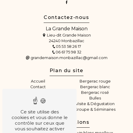
Contactez-nous
La Grande Maison
Lieu-dit Grande Maison
24240 Monbazillac
05 53 58 26 17
06 61 75 98 32
grandemaison.monbazillac@gmail.com
Plan du site
Accueil
Bergerac rouge
Contact
Bergerac blanc
Notre histoire
Bergerac rosé
Le vignoble
Bulles
Nos vins
Visite & Dégustation
Monbazillac
Groupe & Séminaires
Ce site utilise des
cookies et vous donne le
Nos prestations
contrôle sur ceux que
vous souhaitez activer
producteur de vin
vin blanc moelleux