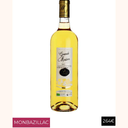
264
€
MONBAZILLAC